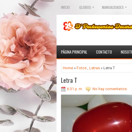
»
»
INICIO
GLOBOS
MANUALIDADES
PÁGINA PRINCIPAL
CONTACTO
NOSOT
Home
»
Fotos
,
Letras
» Letra T
Letra T
6:31 p. m.
No hay comentarios: