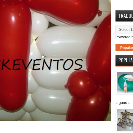
TRADU
Powered 
Popula
POPULA
algunos...