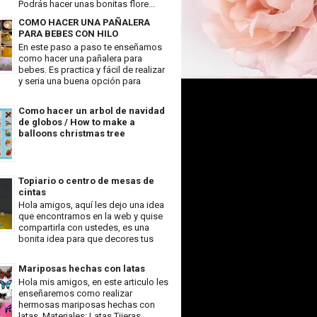
Podrás hacer unas bonitas flore...
COMO HACER UNA PAÑALERA
PARA BEBES CON HILO
En este paso a paso te enseñamos
como hacer una pañalera para
bebes. Es practica y fácil de realizar
y seria una buena opción para
Como hacer un arbol de navidad
de globos / How to make a
balloons christmas tree
Topiario o centro de mesas de
cintas
Hola amigos, aquí les dejo una idea
que encontramos en la web y quise
compartirla con ustedes, es una
bonita idea para que decores tus
Mariposas hechas con latas
Hola mis amigos, en este articulo les
enseñaremos como realizar
hermosas mariposas hechas con
latas. Materiales: Latas Tijeras