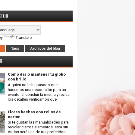
CTOR
by
Translate
r
Tags
Archivos del blog
R
Como dar o mantener tu globo
con brillo
A quien no le ha pasado que
hacemos una decoración para un
evento, al concluir la misma y revisar
los detalles verificamos que
Flores hechas con rollos de
carton
Si te gustan las manualidades para
reciclar ciertos elementos, esta sin
dudas será una de tus preferidas.