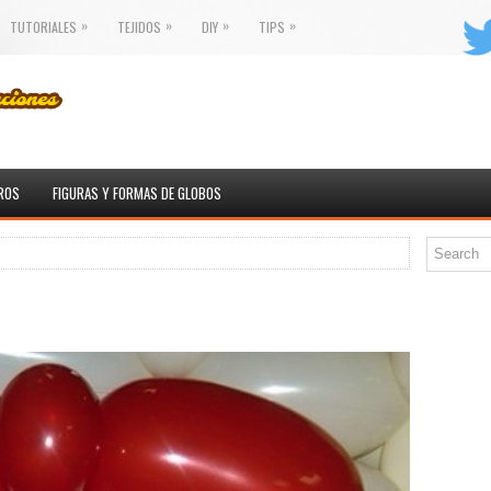
»
»
»
»
TUTORIALES
TEJIDOS
DIY
TIPS
ROS
FIGURAS Y FORMAS DE GLOBOS